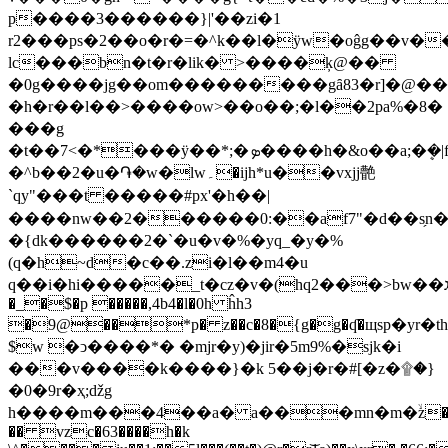
p����3������}|'��zi�1
r2���ps�2��o�r�=�^k��l�ÿw�oĝg��v�
lc���bn�t�r�lik� >����ķ@��
�0g����jg��om���������gȃ83�r]�@
�h�r��l��>����ow>��o��;�l��2pa%�8�
���g
�t��7<�*���ÿ��*;�ܤ����h�&o��a;�ܷ�|f4�{kv��f��^܂�j$zr���?
�^b��2�u�֏�w�lw۔�ijh*u��vxjj䒐
`qy"���t �����#px'�h��|
����nw��2������0:��af7"�d��s̗n
�{dk������2�`�u�v�%�yq_�y�%
(q�h~d�c��.zi�l��m4�u
q��i�hi�����_t�cz�v�(hq2���>bw��ג$�;��b����`�o��;h�g�um��s͕jk�d���|
�_�$�p �����,4b4�l�0h ĥh3
�9@��*p� z��c�8�{g�g�ʠ�щsp�yr�t
$w �ͻ����*� �mjr�y)�jir�5m9%�sjk�i
���v����k����}�k 5��j�r�#[�z�۩�}
�0�9r�ҳ;ǆg
h����m���4��a� a���mn�m�ۙz��n
�� vzc�63����h�k