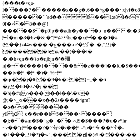
(���t�>qa-
l����7������я��g�,6��^g���~xjvi�
������```ad��8��1;a8i�f
0[�>�8��@!
�����$�p0!p��adh�y���ϧ=n���:�3�
.�m|�8�bv�& �"@bc��xr�|��0�#
(��}z44w���:�ݟ���-ο?�`�:|�,"j�
������h@��)���t�
�.�h>qn��}o�ǌbjn�'�鿞
ǌ�~�è���{����8r�z���]��fd�$���
��jv���)�_%~
�qr��j�l6��9�k�>�}~_� �6
�y�hd�37�ۛj ��
�bj�#qo���t��l��\�z�
@;�>_\x���x��2s����4gm?
�o�vi�����
yilp2_c��r��h5���~����
�j;��#m�$�}g�=��|>d$�$���?�u�v*hr
~v��"p ���?�q̓<�/��-*p�r ��`�-
�1���l�*j�w1;����뀑�@h����s��