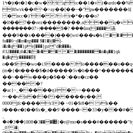
ߤ1�jt�t�1�c�w�t qo;��1�v(�ardo
8fwvk��#^�>ay��[��~�"pʉ�������õ[
� ncc�}'� ?>r�*�y��o?
�lf��7��oez��������,s(��q�ve
�������07>|����$�? ���ûm(|����䜩
���9��x����)���[wn\���ҩ�k{��:��;���<
fu��6~d�m�np��� $�1�ld�|-
i�z�q��}pe[���}pz"d�t���a
#32����;ih�2�(�r�����|��������n�q��}qk
�q�qy�����翗
o��$�wo�i.9����!lo������o��q
(m�{�t����$�d�����5v�h���^�����
��~��w���p�$��`:��n�cz��
�����?
�ac}~_�����ņ)\�~>����
=~��vis�f�fr�����y��;
0000jfc����r3f� ~01�$r8� rk��
l���e�[��ܵhx�_��9`����<�33�y���#�
�4�3��}ll0׊���3�8{�r@mo�s���#������"hӡ�1ӭy��6�=���}0���!b mqs��6�b��o?
_0?i�;
(i�v���os�d���@]��%a_�ǹ[|okz�w