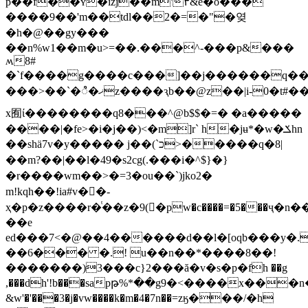
p��f��ʏ�izj��m'٣&e�o���
����9��'m��tdl��2�=�"�옂
�h�@��gy���
��n%w1��m�u>=��.���^-���p&���
ʍ8#
�`f����g����c���]��j������q����
���>��`�ꦶ�ޚz����ԇb��@z��|i-0�t#����e?
x囿ί��������q8���^@b$$�=� �a�����
����|�fe>�i�j��)<�m]r` h�jʉ*�w�ݎhn
��shä7v�y����� j��(`כ>�����q�8|
��m?��|��l�49�s2cg(.���i�^$}�}
�r����wm��>�=3�ou��`)jko2�
m!kqh��!ia#v��-
ҳ�p�z����r�ͭ��z�9(�pw�c����=�5���ҷ�n
��e
ed���7<�@��4������d��l�[oqb���y�.
��6��� �.! u��n��*����8��!
�������)3���c}2���ă�v�s�р�fh ��g
,���dh'!b���sapթ%*��g9�<����x���n
&w'�'���3�j�vw����k�m�4�7n��=zӄ���/�h