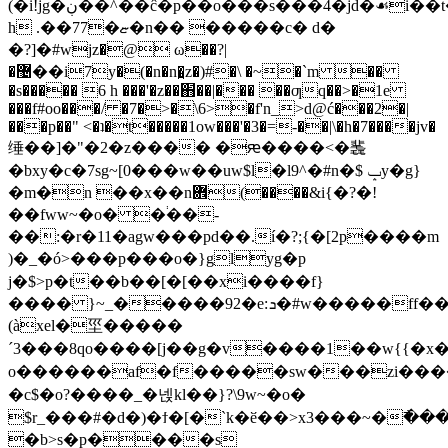
(�i!jg�ڹ��^��ĉ�p��o���s���4�jd�☙i��t�,t�v���l-
h .��77�ޏ�n�� �����c� d�
�?]�#wjz�@ ω��?|
�޴��i7y�(�n�n�̪z�)#�\ �~�`m ��
�s����� 6 h ���'�z��֋��|��� ��ƣq��>�1e
���f#oo���/ �7�>�\6>�f'n_>d@ć���2�|
���p��" <�ʇ�t�����1ow���'�3�=-��|\�h�7����jv�
缍��]�"�2�z���� �ԙ����<�䩁
�bxy�c�7sg~[0���w��uw$l�l9^�#n�$ ݒy�g}
�m�n ��x��n܎(����&i{�?�!
��fww~�o� �֔��-
��:�r�11�agw���pd��.í�?;{�[2p����m
)�_�ó>���p���o�}glyg�p
j�$>p�t��b��[�[��xi����f}
���� }~_�����92�e:ܖ�#w�����ff����(�|
(àxel�坙�����
´3���8qo����[j��g�v����1��w{{�x
�c$�o?����_�넩kl��}?\9w~�o�
$r_���#�d�)�ϯ�[�`k�ӗ��>x3���~�߯����r�ط
�b>s�p����s