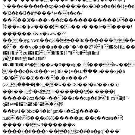
[>���o���t��xp�o���t��x�3�o�ʉ�l�i}y�n
�]2�h��à\#���*w
�\t�c�/
����3f�>��~��fc�����������1�
䏁��n#�tjrw����f�-��b� ��ie�����!
������ x& y�xww�??
��)�)yg˗vwn��d̡%���8o������f
��_��үg�:t��n��z�"�^��ߧ27���&4�ك���~�st��p
���{�n zu����2l:�f!�f�{}"�c�q��mf
y���9�'���,!�h�/
��v��`���;�ܭ�]��w�0��n|g�.t���hw��<9�w�˛wvk�ók�lo_��m�{�t������7��o�}qkmj�∎�s�o�
\���z�&xb��>w{38a�}v�ա���u���xj�h
l�/�)%'�8)��/��,�y���v?
(zz؀;����[�>_��w��<8t��!� п/��x�5}
��f��=^�s( =�����́�� ����|
�����?\xz�f�~�� ��a��:up�ӥ8`�_m�j�"-
q��w=���?h��b�^��ؑ�徑
��bw1�:bixc�4�io"gm�<�x۟2ql����-
n.ad�h6��̟�x%%�����uu ��c��z#n�
����a �hw9������&
����{�8���>���((;z�ӗ�n�gq"���`