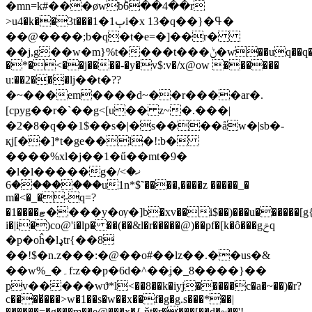
�mn=k#���øwbؕ6��4��r
>u4�k��3t���ٻ1�1i�x 13�q��}�ߟ�
��@����;b�q�
t�e=�]��r�
��j,g��w�m}%t����t���ݨ�w��uq��q�k�7'��p1��c�o�6��}
�*�<��j����-�y�v$:v�/x@ow ������
u:��2���lј��t�??
�~���em����d~��r����ar�.
[cpyg��r�`��g<[u�� z~�.���|
�2�8�q��1$��s�|�s����åw�|sb�-
қj[��]*t�ge��l�!:b�
����%xl�j��1�ű��mt�9�
�l�l�����g�ޚ�>/
�������6u1n*$˜����,����z �����_�
m�<�_�-q=?
�1����ޓ����y�ѹ�]b�xv��i$��)���u������[g{d�
i�|i�)co@'i�lp� ��(��&l�r�����@)��pf�[k�ô���gݗq
�p�oĥ�lډtr{��8
��!$�n.z���:�@��o#��lz��.��us�&
��w%_�۔f:z��p�6d�^��ʝ�_8����}��
pv�����wϑ*l<��8��k�iyj�����c�a�~��)�r?
c����̆���>w�1��s�w��x��f�g�g.s���*��|
������=�g���m��e@���x�{ ňt�r����[��d�~��'!