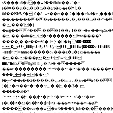
s&���o6�e��wf��#h#rt��#tl�>
(���&�d\�g�m��t7l�x-�(�u�
0d��l9b5ګ�s0�8uwz��rz��`2�l��c%d�cg���l��`^��%
��:�������ɘ�����#�p���m��<>�
� ���`�}
�mĝ��^��,���1��y|1��>�w��%p5s�٩i�^hsj��-
� �� �aln�s�c������֒fxw����?
����,�.�z��w%�*{~��iq9��*����
,�r��r_���ƹp�c�y�3t.�/yn��� ��1�w]��:���sd��b��6
~���rݬ���q�����o\(���z�u�}k[�&��a
���ހ���p �ɟ�p3wp�i��i
��k*�dfa;��g8� �iٟ p�f/ø� �����
��arɻ��������k����'��<����ܱm�j���
���o���?
ƭ�yv"��r��2����d�qhz�hm3ut�)%�ir4��
)��ex��=�ɥ��qa_:�|���($� )
��b��#l�*
{���g�]�8a5��iu*
(�6��e2�9��{s}��j@y���g㍆
������ezc��w�w3���5_foh��;����]