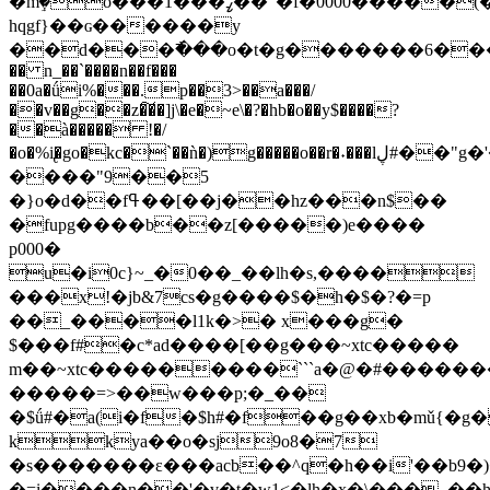
�mٟ�o���1���ߨ��"�f�0000�����(�����ne���>���xbք��^�³@6��p0000d��h��b�����?
hqgf}��ɢ������y
��d���߯���o�t�g�������6���ͼ��۫ca
�� n_��`����n��f���
��0a�ǘi%���.p��3>��a���/
��v��g��z�͠��]j\�e�~e\�?�hb�o��y$����?
��à����� !�/
�o�%i̢�go�kc�`��ǹ�)g�����o��r�˖���lڸ#��"g�'����flg"g��ai0
����"9��5
�}o�d��fߟ��[��j��hz���n$��
�fupg����b��z[�����)e����
p000�
u�i0c}~_�0��_��lh�s,����
���x!�jb&7cs�g����$�h�$�?�=p
��_����l1k�>� x���g�
$���f#�c*ad����[��g���~xtc�����
m��~xtc���������```a�@�#������
�����=>��w���p;�_��
�$ǘ#�a(i�f�$h#�f��g��xb�mǔ{�g
kkya��o�sj9o8�7
�s�������ɛ���acb��^q�h��i'��b9�
�=i����n��'�v�t�w1<�lh�x�\���_��h�