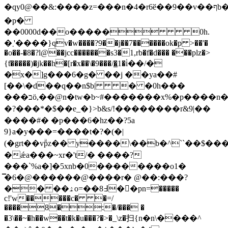
�qy0@��&:����z=���n�4�r6ӗ��9��v��ףb� <��q���d(�yp0�&i?
�p�
��0000d��o����� 0h.
�܂'����}qv�w����?9��j��7������ok�p >��'�
�o��-�8�?l@��jcc�������s3�1,rb�f�d��� ���plz�>
{ƭ�����)�jk��h�[r�x��\�9���/�̳1�۬i��/�
�x�]g���6�g
� ��j ��ya��#
[��\�d��q��n$b| � �0h���
���בö,��@n�tw�b~#�������x%�p���� n����}
�?���*�$��e_�}>b&s/!��������r&9|��
����#� �p���6�hz��?5a
9}a�y���=����t�?�(�|
(�grt��vۗpz�� y����\��b�^``��$���
�ǽa���~xr�'t/� ����?
���`%a�]�5xnb�0��������o1�
̿�6�@������@����r� @��:���?
�� ��ۿo=��8߃��pn=�����
c!'w�����c� �=/
����8�:�/��� �
�3\��~�h��w��t�k�u���?�>�_\z�扫{n�n\����^