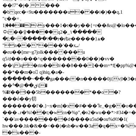
��!7"�j�˱���
�bqec�<9u�������u� ��i�)��q,1
"c��=۔
���|1��]ϟy���1�t��y��{=r��&s@�lo������d&b^�<��6
۝t��۩�����q2�_١�����
�[;�=�����\��r�rեe�����}ѧ�
"n��*���'��xܝ/
�eu��[me~g7jolk��� ���u
q5/d��o���^q��������0��)�vv�
��\jiq�rin��h\��8���[��m=*f[�pp%@
��*��m�o q)hiq,�a�-
�߯�����~��:�ga���r�n�����0j{v|l�3�
��ڧ��@�ׯ\[�
%�f��l��5b�������*��o�?
���ó��y㓞
�������l'�.}~x�m]�x�#�ʴ��ߣe_�g
��o�
���ۃr�%ǃ��t;�wεn�%p",�ͱ2�wu��*>#34�=�
`��'av��������d����u5sd�ou%dȼf�1(
hw���.hk�&��<��)�sb�w��3a�q�x=�%w
�u���-