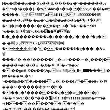
f�o�儒��pr�� 6`c�� ѯ����a �>������ο?
� *n�f�g��}"�zؤ���o�4�%��&ydl��ߊ�ui"d�nd�7۬�*!"i��<�o��y�ȣw�h����(�iq(n�o�����~xt�t��f~�����~x0a��bc�m4}
��l��בö6�����?)ad,i:� ��&�h#�ߓ�00000㔐
�m���0a� �m�>xj�柀�u�\6�!r�@�?
�j�jm����o�p�n�q|4�``b�~��0kf
>q��т!@"$�>q�h�᩾�/���?
�a�_���������z�x��<��y`� h��߄�p�|
� � 0 b|  k,
��ׯ��uf���k�g� ��q�&w
뷯
���e^�r��7�����f=p�œc>���>~�.j���j�
����=�}�x�w:|�,8� `�~"0�ο?
�s��gm6=9�o��]&pzhmc�t�|a)_�~_���߯��� 
p!n�l��m_�n i
>��0ҋu8�?)ۗ1�a��l�"w�h���[a��i�v'�㢼
���ĕ4̈́�f���� k͉ѝ=h��
�t��p�5�������zj��se���p}
<��$wzh�q�"'���׮;�_��(�1���{�knm�*i�
씭f���|��:��?��f�*� �
~�21��'�������af