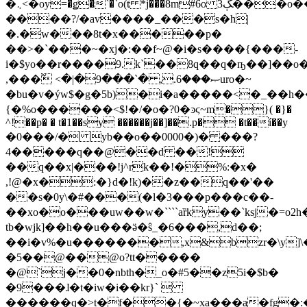
�܆<�oy=�ǥ�`�`o(t *j���8m#6o 3ﮗ���o��4 ''�kd��=zs�
����?/�av����_���s�h|
�.�w���8t�x�����p�
��>�`���~�xj�:��f~@�i�s����{���-
i�$yo��r����9.k`��8q��q�ҧ��]��o�
,���߬ <�|�9���`� ,.ޞ���6uro�~
�bu�v�ýw$�g�5b)�i�a�����<�_��h
{�%o������<$!�/�o�?0�ͽϛ~m�}( �}�
^!��p� � t�1��sy ������j��]��.p� �t��í��у
�0���/� yb��o��0000�)� ���?
4�����q��@��d ��!
��q��x|���!j^rk��!�%:�x�
,!@�x�:�}d�!k)��z��q��'��
��s�0y\�#���(�l�3���p���c��-
��xo�o���uw��w�````aȑky��`ksj�=o
tb�wjk]��h��u���ӛ�ŝ_�6���,d��;
��i�v%�u�������,x&bzr�\y]
�5��@��@o?tt�����
�@`j��0�nbth�_o�#5��z5i�$b�
�9���ɺ�t�iw�i��kr}` 
������q�>t�f��{�~xa���a�fg�:�