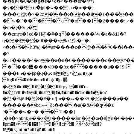
��ӿ)ŵ�0�r�g�s�>c�^���br�4
�y��9պ�jpi�w�� ua�m��}
���@;�>�2z���;�y��il�{�����
�w�l`����q`�o��]�2����:;>��
�m�[�$u;�
��zmϝe�}ed�}f@�#�q������^w�a�&i1�?
q��i��0f���vkxk�~�.
<�;��h3%);�a#����z�@��6��l��
�?
�31����^�o��a�n�6�������o��s#���%p���
���0޸���yl0��fco������a��! 9:|
���fm��你�:|�,&th�,*r @�}g�
�g��4��d6�om\��`o(d�jp 䐟
�a$�io��������cpy ����'o-
��z fvtti�v�ays�j�usf�[��,��:h����%o�����ο?
��%jӥll�8�#� n![m��zz��3$ �g���p��|
������bciޞ}:����a(�&�q�z
f���w�~� � �7a��]
[�8�>hbhk)e��zzt�����$m��:ϧ�8n�6�ϕ��
�pm��>\����[ }��cid� &m�?
��(k]m(b�*u�1ĝ��0:u��