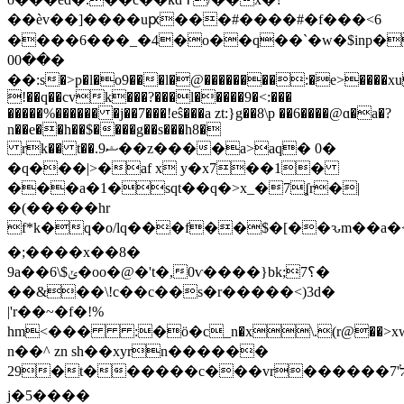
��èv��]����uԗ���#����#�f���<6
����6���
_�4�o��q��`�w�$inp��l
��00�
��:s�>p�l�o9���l�@��������:�e>����x
!��q��cvk���?���l�����9�<:���
�����%������ �j��7���!eŝ���a zt:}g��8\p ��6����@ɑ�a�?
n��e��h��$����g��s���h8�
rk�� t��.ޝ9��z����a>aq� 0�
�q���|>�af x y�x7��1�
���a�1�sqt��q�>x_�7ʆr�|
�(�����hr
f*k�q�o/lq���f��$�[��ԅm��a�<��õ
�;����x��8�
9a��ݵ$\6�oo�@�'t�,0ѵ����}bk;7؟�
��&��\!c��c��s�r�����<)3d�
|'r��~�f�!%
hm<��� :�ӧ�c_n�x\.(r@��>xw��
n��^ zn sh��xyrn������
29�t������c���vr������ל'7�c}~_�"��ng��� �o��u�
j�5����