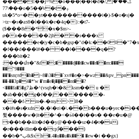
����t:��j=%�o���|��i�d�/, ݢ��'�|
�\77��o�5��̒v�t�ݚ
uk�5*o=�t�yt�����������i�)-$�o�sj�
˃tz~�s�aƽ8�ì��k�e�4q�}:�t7-
($���8r�*�ӿ�$m>-
ø�n���i��2jh� �s���x
������e�|y�c�h�gsp�"d�k:��00�"7�
�f��ԁ���l#����l����q�?
���bit�2
:���մπ�"&f�;�����d̙��t�cw��r��m:���
��"9���
��'�snӷrd�h�|~8�\3�f�`xv#�ϭ�>�wz��&pv_pn���
��-��3p�4�*'w �'m�e�j��̱��nt��?
<���fa�5�g7ڟ�^(vsqh�\�& ksm�� u �
�ab��[�g�f��j�������-
���f- m�-�my>l8�
x�i#s�s�xdn�,�\�n\�\.��b���u�yec�
튗����w�|it��^�<�s֙4��i��s� ��e�u�@
r��b��4ӧt�d��y@����sz�4�t�uj
�r���/dim���cp)�̐��}
��b�*بϊk$xb�.4�u��u�k��� �еw�i ��gx}