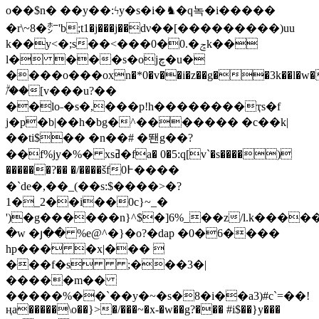
o��$n� ��y��:ϟy�s�i�♞�q녹�i�����
�r\~8�㍂'b;t1�j���j��dν��[���������)uu
k��y<�;s��<���0�0.�ݘk��
l� ���s�ojچ�u�
����o���оxn�*0�v��i�z��g��3k��l�w�oc>
ۗ/��[v���u?��
��lo˗�s�,���p!h��������ҭs�f
j�p�b|��h�bg�^������� �c��k|
��ti$�� �n��# �뙌g��?
��f%jy�%� xsߥ�fa� 0�5:q[v`�s����)
������?�� �/����šf0߅����
�`de�,��_(��s:$����>�?
1�_2��i��0c}~_�
')�g������n}^$�]6%_��z/l.k����
�w �յ�� %e@^�}�o?�dap �0�6����
hp��� �x|��� 
���f�s ;���3�|
�����m��
�����%��`��y�~�s�8�i��a3)#c`=��!
ңa�����\o��}>�/���~�x-�w��g?��� #i$��}y���