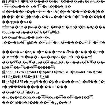
���ԑ��l`������t�@�9���a�e�i`@m
<̹�m���_c�^�s]t�j�h�j]$�
ҹ1�b���q��&ܲf`�|w�"����,�ʆ��
j��݂�h�\��raŝ�v��vw�s�*��t0�ć��f�ђ
��ej/)h��%1�
z��c�]!r&��c�@�8k��:�f��8ڻ���;���&��l�
#6u0k� \�?����s�nz3-
k��um۳�̆mƣ��,%�=�c
a��v�%� gh&�;� ca�ou&����zb� f�`�nӡ�
|
���er�wd�w]�9�m���pmo�\y��e��t��)"v�
�տ"�\ \%�n��2l�o|�a9jbb2�p{ٍ�3r���
���ʇ�i�q�us���u(xl�v�y]��9�
����
lg!��bvs���!�f�
偅hc_n�xp�)6�����q��q��(�� 0�ko���,h�� f��
v��#�ȏ/�p���/���d�8�
���@�\���ͽ�ppߟ��)'�|v�x:�o��ws[m�u5��e]�
v�ը���d���c��i��ul"���
��e�*�ш�i�9bޓ
�kb�r�ϟ&�fkis�k��rx���4h�1�3
���]}d�b�2�d�t���gg�e�ǆ