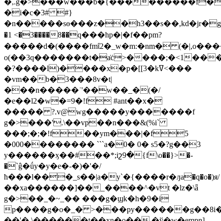
�,.g�>���w���b�{���������f���
�i�c�3# #}
�n�����sө���z��h3��s��,kd�jr�g՘��_o
�1 <�3����8��q���hp�|�f��pm?
�����d�(����fmΐ2�_w�m:�nm� (�|,o�
o(��3q�������t�a͗ċ>����;�<1��
�?����l)����x�p�[[3�kߜ<���
�vm��b�3���8v�t|
���n�����˙'��w��_�(�/
�e��l2�w�=9�!f #ant��x�
����� ?.v@wg�����y�������f
g�>���'.\��vp��n���&(%i`
���;�;�!f��ym���|�f5
�000�������� ```a�0� 0� s5�?g��3
y������ӽ��#��*;iշ9�{f\o��}>�-
�`ĝ�ǘy�y�e�-�)�'�/
ћ���l���_s��|a�y`�{����r�ԓa�q�o�)я/
��xa������]��_����^�vt �lz�\ǟ
g�>��_�~_�� ���g�ϣk�h�9�i
p����g�o�_� >���py������g��8i�>
��'� \������t��xn�o��,�ў�w�empn]