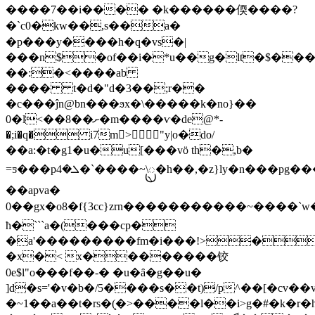
����7��i���� �k������偄����?
�`c0�kw��,s��a�
�p���y����h�q�vs�|
���n$�of��i�*u��g�lt�$����
��:�<����ab
���� t�d�"d�3��;r��
�c���ĵn@bn���ϧx�\�����k�no}��
0�l<��8��ށ�m����ѵ�de@*-
�;i�q� i7m>"y|o�do/
��a:�t�g1�u�u[���vö th�,b�
=ƽ���pܠ�4�`����~\ᬺ�h��,�z}ly�n���pg����a�� dw/
��apva�
0��gx�o8�f{3c c}zrn�����������~����
ћ�```a�(���cp�
�a'���������fm�i���!>�
�x�< x��������铰
0e$l"o���f��-� �u�ȃ�g��u�
]d�s='�v�b�/5����s��t)/p^��[�cv�
�~1��a��t�rs�(̝�>����l��i>g�#�k�r