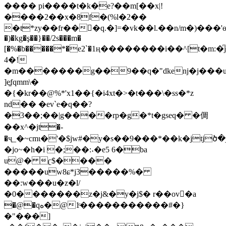
���� pi����t�k�e?��m[��x|!
����2��x�8f�(%l�2��
�t*zy��fr���ٌq.�]=�vk��l.��n/m�)���'өc(
�)�kg�ş��}��/2s���m�
[�%�b�����*�e2`�1ң��������i��^[t�m:�ͫj�zhij�dצ���
4�!
�m�������g��9��q�"dkeǌ�j���
]e͚fqmm\�
�{�kr��@%*'x1��{�i4xt�>�t���\�ss�*z
nd�� �ev`e�q��?
�3��;��|g����rp�g�*t�gseq� �倜
��x^�ϳt�-
�ҷ_�~cmι�'�$jw#�y�s��9���*��k�jtjծ�jp�u$�$�б��
�jo~�h�i �;��:˖�e5 6�ba
u@� ʗ$����
��
���uw8ɕ*j3�����%�
��:w���u�z�l/
�0�������z�j&�y�j$� r��ov�ٔa
�@�qه�@1ͨ�����������#�}
�"���]