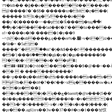
\*f�kth�� �ǧ��o������d�����a�t
@����?�`�$$� �����xr�bft�ɀ���|
����� $i?li;�g� ߄����z�̠�
��y`�[�����~~��pr[�!ǩ���j�tպ��/
��y�5�����!ad��f�3˜���bz�����
o!>����o�f� ���t�}�y��9
~^{b�n�nb����g.q���eɐ%�.׹>v�6� zż��~���~�o�c�%7�?
�ʱӑt�= �5a)�
����"`�i,ެ��m"�)�&$���f>�������
�i�'}���6ؙ���d�gk�y�{�gɢ������$�
f��|�> t��o�`��ψ�:|
<�\��>���˜jb]�]=ёd�\��i����$�@��
��  � ������0����?
��>p���q��nb�uʚ��;���h�n��x�
p!b�;��ӧ#�7��i'��>xlq�����sw�a,
��)n�!��]|
��v��i��)�:q��ڇ�baen#j�@n���]5��"xyi=v��a��m@pr���
�d��g����0�����#�>�v�i`[��
��b�^�1����~x�\ r�`�x�x��]���;�|
�pr���.ag6}nϡ��3w��37��#�cs�1���놧忟