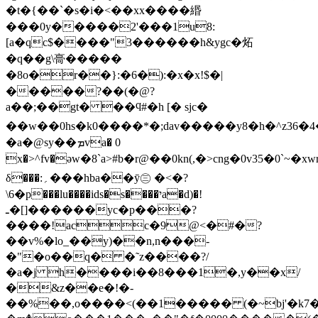
�t�{��`�s�i�<��xx����緡
���0y�����2'���1u8:
[a�qc$����"3������h&ygc�炻
�q��g\䯧�����
�8o�r��}:�6�):�x�x!$�|
�����?��(�@?
a��;��gt� ��ϥ#�h [� sjc�
��w��0hs�k0����*�;dav�����y8�h�^z36
�a�@sy��ܡva� 0
x�>^fv�әw�8`a># b�r@��0kn(,�>cng�0v35
δ���:؍���hba��ӯ㊂ �<�?
\6�p���lu����ids�s����יa�d)�!
ـ�[]������yc�p���?
����!acc�9@<�#�?
��v%�lo_��y)��n,n���-
�"�o��q� �˜z����?/
�a�j h����i��8���1�,y��x/
�&z��e�!�-
��%��,o����<(��1����� (�~bj'�k7�