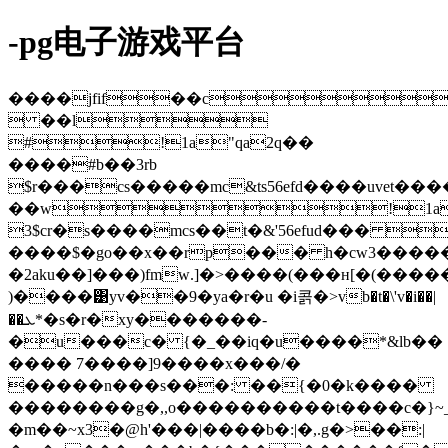
-pg电子游戏平台
����jfif��c
 ��l
#!1a"qa2q��
����#b��3rb
$r���cs�����mc&ts56efd����uve
��w!1aq
3$cr�s����mcs��t�&'56efud��� 
����$�go��x��rp��� h�cw3������
�2aku��]���)fmԝ.]�>����(���н[�(����
)����͹yv��9�ya�r�u �i콝�>vb�t�\'v�i��|
��ܥ*�s�r�xy�������-
�u���c� {�_��iq�u����*&lb��
���� 7����]9����x���/�
�����n���s���: ��{�0�k����
��������g�,,o����������t����c�}
�m��~x3�@h'���|����b�:|�,.g�>��:|