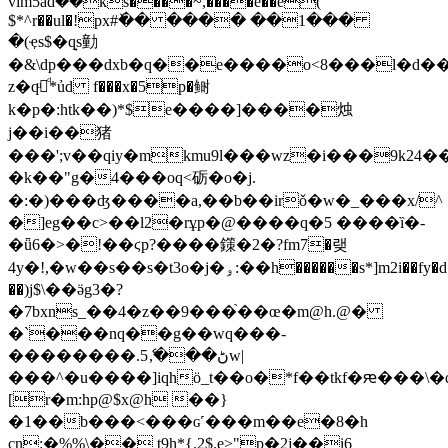
vim5ad݉��ks����~,����é��e(
$*^r��ul�!px#ٚ�� ���� ��1���
�(ҿs$�q̟s勭
�&\dp���dxb�q��e����o<8���l�d��
z�qͧᕒͩ*ủd f���x�5p�鲥
k�p�:htk��)*$e����]����烛
j��i��猪
���';v��qiy�mkmu9l���wz�i���9k24
�k��"g�4���oq<砺�o�j.
�:�)���ʤ����a,��b��irǒ�w�_���x/^
�]eg��c>��l2�rұp�@����q�5 ����ȉ�-
�ǖ6�>�!��ϛp?����鏼�2�?fm7�랮
4y�!,�w��s��s�t3o�j�ۅ:��h������s*]m2i��fy�d��
��)j$\��ӛg3�?
�7bxns_��4�z��9���֙��œ�m@h.@�
�`���nq��g��wq���-
��������.ڻ���,5ެw|
���^�u����]iqhӧ_t��o�*f��tkf�ԙ���\�
[r�m:hp@$x@h ��}
�1��b���<���ɢ˹���m��e�8�h
cn:�%%\�� t9h*{.2$.e>"p�2j��i6