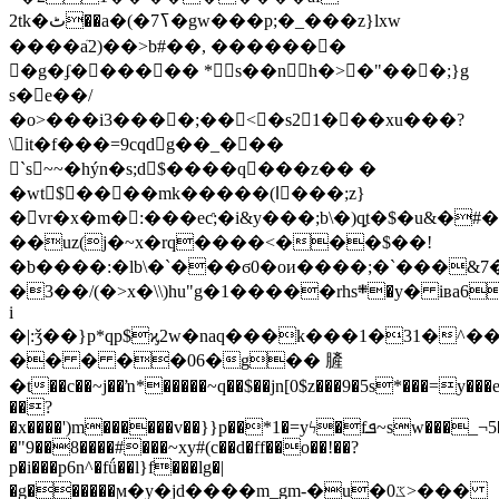
2tk�ٹ��a�(�7ߖ�gw���p;�_���z}lxw
����aٙ2)��>b#��, �������
�g�ʄ������ *s��nh�>�"���;}g
s�e��/
�o>���i3����;��<�s21���xu���?
\it�f���=9cqdg��_���
`s~~�hýn�s;d$����q���z�� �
�wt$����mk�����(lٌ���;z}
�vr�x�m�:���eƈ;�i&y���;b\�)q֢t�$�u&�
��uz(j�~x�rq����<���$��!
�b����:�lb\�`���ϭ0�oи����;�`���&7�
�3��/(�>x�\\)hu"g�1�����rhs܍�y� iʙa6^f�d^�
i
�|:ǯ��}p*qp$ϗ2w�naq���k���1�31�^
�� � ��06�g�� 䐮
�t��c��~j��ŉ*�����~q��$��jn[0$z���9�5s*���=y���
��?
�x����')m������v��}}p��*1�=yϟ�fܦ~sw���_¬5����z�iwm�u����~�z�i:��i�8���!'w�w/
�"9��8����#���~xy#(c��d�ff��o��!��?
p�i���p6n^�fǘ��l}f���lg�|
�g������ϻ�y�jd����m_gm-�u�ػ0>���