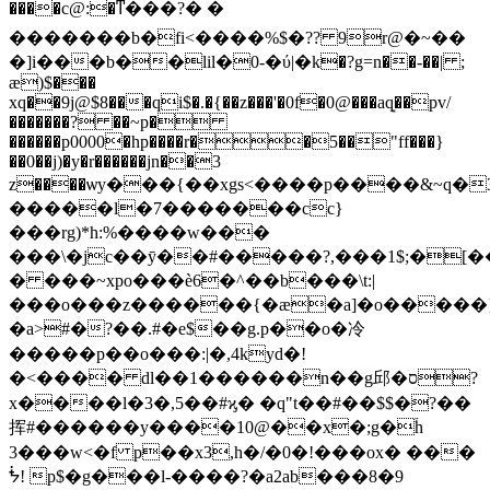
����c@:�ͳ���?� �
�������b�fi<����%$�?? 9r@�~��
�]i���b��lil�0-�ύ|�k�?g=n��-��| ;
æ)$���
xq��9j@$8���qi$�.�{��z���'�0f�0@���aq͙��pv/
�������? ��~p�
������p0000�hp����r��5��"ff���}
��0��j)�y�r������jn��3
z����ѡy���{��xgs<����p����&~q�
�����l�7�������cc}
���rg)*h:%����w���
���\�jc��ӯ��#�����?,���1$;�[
� ���~xpo���è6�^��b���\t:|
���o���z������{�æ�a]�o�����
�a>#�?��.#�e$��g.p��o�冷
�����p��o���:|�,4kyd�!
�<���� dl��1������n��g邱�ס?
x����l�3�,5��#ϗ� �q"t��#��$$�?��
挥#������y����10@��x�;g�֒h
3���w<�f p��x3,h�/�0�!���ox� ���
ᖭ! p$�g���l-����?�a2ab���8�9