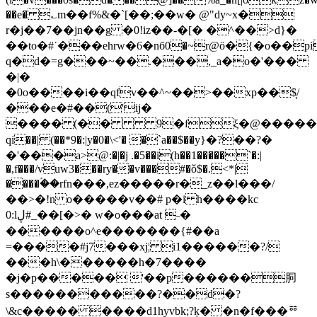
��e� ؎m��f%&�`[��;��w� @"dy~x�
r�j��7��jn��g �0!iz��-�[� �^��>d}�
��to�#˙���ehrw�6�nб0�~r@ӧ�{�o��p
q�d�=g���~��.���,_a�o�'���
�|�
�0o����i��qfv��^~��>��xp��$̟/
���e�#��('ij�
���� (�� 9�fξ�@�����
qi��| (��*9�:|y�0�\<'� �`a��$��y}�?��?�
�'���a>@:�|�j .�5��i(h��1�����`�:|
�,f���/vuw3���ry��v���#�ǒ$�.<*|
����ؑ��rfn���,ez�����r�_z��l���/
��>�!n o�����v��# p�i h����kc
0:lڸ#_��[�>� w�o���at ˗�
������o^e�������{#��a
=����#j7���xj¦ i1������?/
���h\������h�7����
�j�p����� '��p������䏤
s�����������?��d�?
\&c����� ����d1hyvbk;?ķ� �n�f���ᅘ