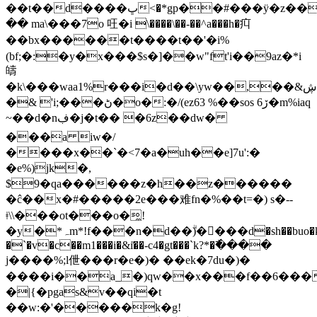
��t��d����ڀ<�*gp��#���ӱ�z���i��]άʠ\z�ن\g�ir\թ
�� ma\���7o 㕵�i \����\��-��^a���h�㽱
��bx������t����t��'�i%
(bf;�:�y�x���$s�]��w"ft'i��9az�*i
㿧
�k\���waa1%r���i�d��\yw��,��&ڜu���ޝk
�& 'i;���ڻ�o�:�/(ez63 %��sos 6ڒ�m%iaq
~��d�nڣ�j�t�� �6z��dw�
���a iw�/
����x��`�<7�a�uh��e]7u':�
�e%)jk�,
$9�qa��
����z�h��z������
�ĉ��x�#�����2e���难fn�%��t=�) s�--
ǂ\\���ot���o�̼!
�y�*ہm*!f���n�d��ۗ)����d�sh��buo�k�]9^`a}.o���a����
�`�v�c��m1���i�&i͗��-c4�gt���`k?*�߯����
j����%;l伳���r�e�)� ��ek�7du�)�
����i��a_�)qw��x���f��6��
�|{�pgas&v��qi�t
��w:�'�����k�g!