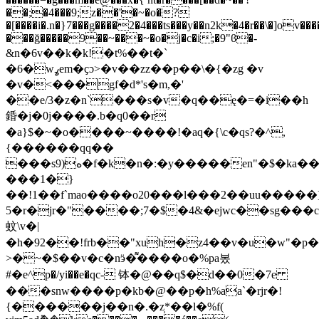
��;�4���9;z��'�~�o�?
�[����i�.n�}7���g����2�4���ts���y��n2k�4�r��\�]ov���
���ğ�����9��~���~�o�j�c�i;�9"ϐ�-
&n�6v��k�k!�t%��t�`
�6�wߩem�ҫɔ>�v��zz��p��\�{�zg �v
�v�<���gf�d*'s�m,�'
��e/3�z�n`���s�v�q��ę�=�i��h
錉�j�0j����.b�q0��r
�a}$�~�o����~����!�aq�{\c�qs?�^,
{������qq��
���sه(9�f�k�n�:�y�����en"�$�ka���c�7�h��f�{��xx�7$t�>�}
���1�}
��!1��f`mao����o20���l���2��uu�����
5�r�jr�"����;7�$�4&�ejwc��sg���
蚊\v�|
�h�92��!frb��"xuh�z4��v�u�w"�
>�~�$��v�c�nӭ�͌����o�%pa봈
#�e^p�/yi��e�qc- 钵�@��q$�d��0�7e
���snw����p�kb�@��p�h%aa`�rjr�!
{������j��n�.�z̩*��l�%f(