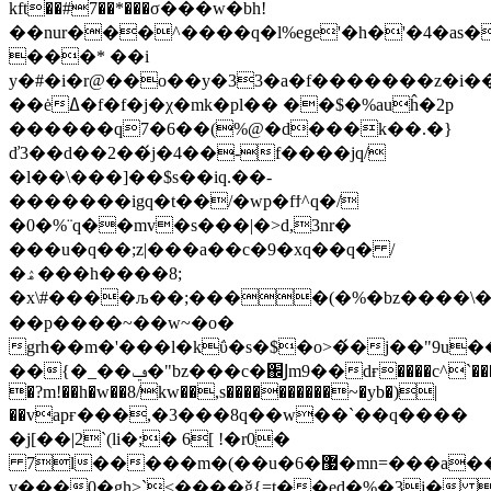
kft��#7��*���σ���w�bh!
��nur���^��
��q�l%ege'�h�'�4�as�
���* ��i
y�#�i�r@��o��y�33�a�f�������z�i�
��ėߡ�f�f�j�χ�mk�p
l�� ��$�%auĥ�2p
������q7�6��(%@�d���k��.�}
ď3��d��2��́j�4��-f����jq/
�l��\���]��$s��iq.��-
�������igq�t��/�wp�fϯ^q�/
�0�%¨q��mv�s���|�>d,3nr�
���u�q��;z|���a��c�9�xq��q� /
�ۿ���h����8;
�x\#����љ��;����(�%�bz����\�#���
��p����~��w~�o�
grh��m�'���l�kΰ�s�$�o>�́�j��"9u
��{�_��ݠ�"bz���c�֌Ϳm9��dғ����c^`������w~�o�
�?m!��h�w��8/kw��,s����������~�yb�)|
��vapғ���,�3���8q��w��`��q����
�j[��|2`(li�;� 6[ !�r0�
7l�����m�(��u�6�޷�mn=���a��mi%co�
v���0�gh>`<����ǧ{=t��ed�%�3j� �