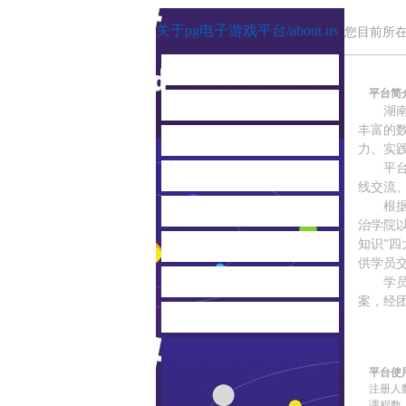
关于pg电子游戏平台
/
about us
您目前所
中心资讯
平台简
业务特色
湖
丰富的
产品服务
力、实
平
客户案例
线交流
根
荣誉资质
治学院以
知识”
pg电子试玩的合作伙伴
供学员
联系pg电子试玩
学
案，经
中心宣传片
平台使
注册人
课程数