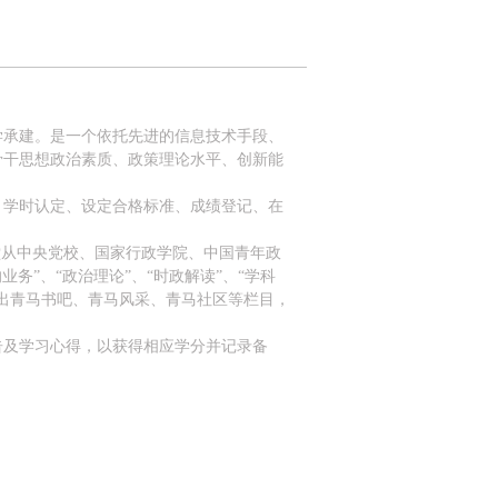
学承建。是一个依托先进的信息技术手段、
骨干思想政治素质、政策理论水平、创新能
、学时认定、设定合格标准、成绩登记、在
堂从中央党校、国家行政学院、中国青年政
务”、“政治理论”、“时政解读”、“学科
出青马书吧、青马风采、青马社区等栏目，
告及学习心得，以获得相应学分并记录备