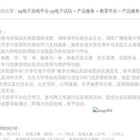
在的位置：
pg电子游戏平台-pg电子试玩
>
产品服务
>
教育平台
>
产品服务
介：
南青马在线由共青团湖南省委、湖南省学生联合会主办，湖南广播电视大
数字学习资源和完善的学习支持服务，服务全省大学生青年马克思主义者
践能力和组织协调能力全面提升的在线学习平台。
台集教、学、管、考、服务为一体，具备实名注册、自主选课、在线作业
、学习质量管理以及后台管理与维护等功能。
据共青团中央“大学生骨干培养”教学大纲以及团省委的实施意见，青马课
及清华大学、北京大学等知名高校引进近100门优质课程资源，涵盖“团的业
四大类以及社交礼仪、公文写作、心理健康、艺术修养等方面。还将陆续推
交流互动。
员可登录平台自主学习、参与网上专题讨论及相关活动、提交社会实践报
团省委审核通过，即视为培训合格，准予结业。
用情况介绍：
数：
88,167
人，
在线人数（最高）：
4
，
000
人，在线人数（日均）：
1,000
人
：
50
门，
单课程最大访问数
: 436,189
次，
单课程最高点赞数
: 73,972
次